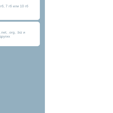
гб, 7 гб или 10 гб
.net, .org, .biz и
других