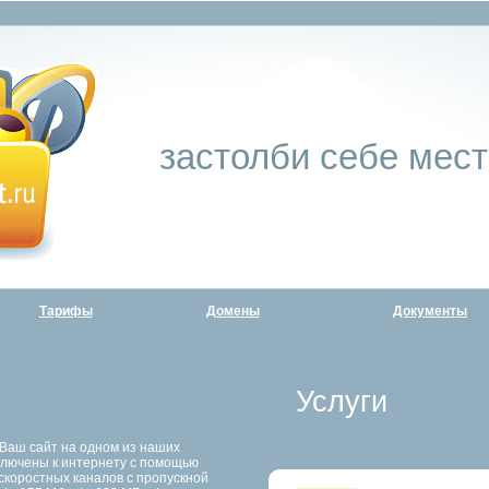
застолби себе мест
Тарифы
Домены
Документы
Услуги
Ваш сайт на одном из наших
ключены к интернету с помощью
коростных каналов с пропускной