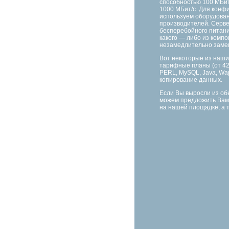
способностью 100 МБит/
1000 МБит/с. Для конф
используем оборудован
производителей. Серве
бесперебойного питани
какого — либо из компо
незамедлительно заме
Вот некоторые из наши
тарифные планы (от 42р
PERL, MySQL, Java, Wa
копирование данных.
Если Вы выросли из об
можем предложить Вам
на нашей площадке, а 