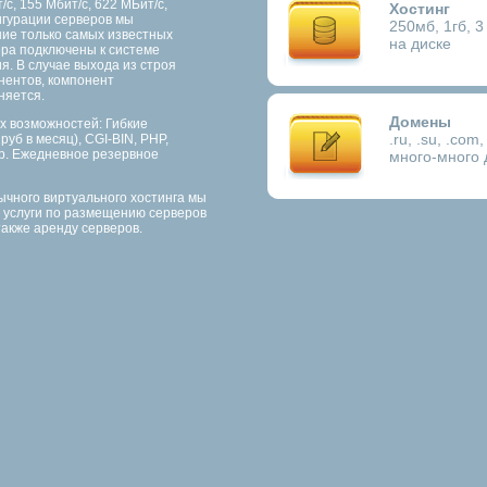
с, 155 Мбит/с, 622 МБит/с,
Хостинг
игурации серверов мы
250мб, 1гб, 3 
ие только самых известных
на диске
ра подключены к системе
я. В случае выхода из строя
нентов, компонент
няется.
Домены
х возможностей: Гибкие
.ru, .su, .com, 
уб в месяц), CGI-BIN, PHP,
p. Ежедневное резервное
много-много 
ычного виртуального хостинга мы
 услуги по размещению серверов
также аренду серверов.